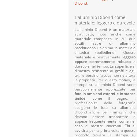
Dibond
.
L'alluminio Dibond come
materiale: leggero e durevole
L'alluminio Dibond è un materiale
stratificato, noto anche come
materiale composito, in cui due
sottili lastre di alluminio
racchiudono un'anima in materiale
sintetico (polietilene). Questo
materiale è relativamente
leggero
eppure estremamente robusto
e
durevole nel tempo. La superficie si
dimostra resistente ai graffi e agli
urti, e persino l'acqua non ne altera
le proprietà. Per questo motivo, le
stampe su alluminio Dibond sono
particolarmente apprezzate per
foto in ambienti esterni e in stanze
umide
, come il bagno. I
professionisti della fotografia
scelgono le foto su alluminio
Dibond anche per immagini che
devono essere trasportate e
appese frequentemente, come nel
caso di mostre itineranti. Chi si
avvicina per la prima volta a questo
prodotto troverà la stampa su