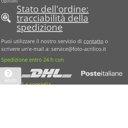
Opinioni
Stato dell'ordine:
tracciabilità della
spedizione
Puoi utilizzare il nostro servizio di
contatto
o
scrivere un'e-mail a: service@foto-acrilico.it
Spedizione entro 24 h con
Aiuto
Condividi e consiglia
TeC
|
Tutela della privacy
|
Impresa
International:
EN
-
FR
-
NL
-
ES
-
DE