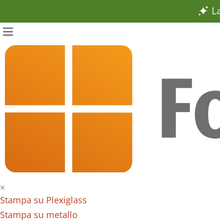
La
×
Stampa su Plexiglass
Stampa su metallo