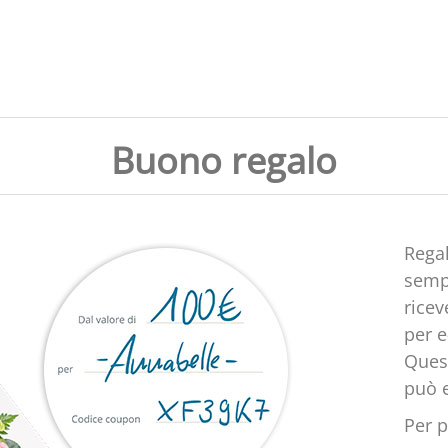
Buono regalo
Rega
sempl
ricev
per 
Ques
può 
Per p