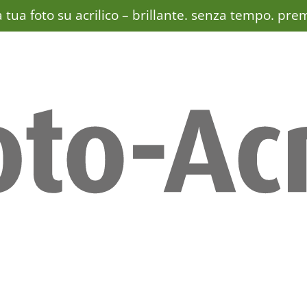
 tua foto su acrilico –
brillante. senza tempo. pre