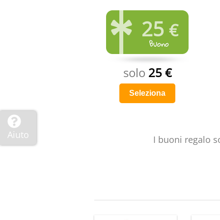
25
€
solo
25 €
Seleziona
Aiuto
I buoni regalo s