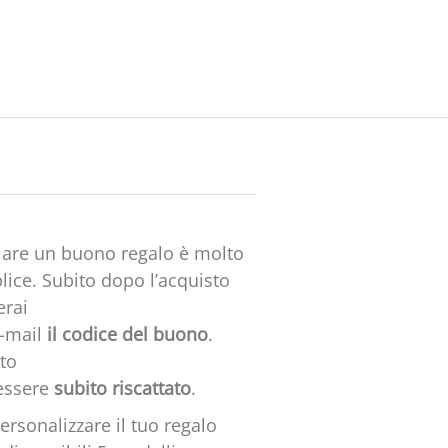
lare un buono regalo è molto
ice. Subito dopo l’acquisto
erai
e-mail
il codice del buono
.
to
essere
subito riscattato
.
ersonalizzare il tuo regalo